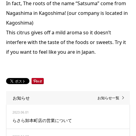
In fact, The roots of the name “Satsuma” come from
Nagashima in Kagoshima! (our company is located in
Kagoshima)
This citrus gives off a mild aroma so it doesn’t
interfere with the taste of the foods or sweets. Try it
if you want to feel like you are in Japan.
お知らせ
お知らせ一覧
2023.06.01
らさら卸本町店の営業について